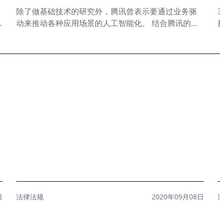
了
除了做基础技术的研究外，腾讯曾表示要通过业务驱
动来推动各种应用场景的人工智能化。 结合腾讯的主
营业务，也不难猜到未来公司要在游戏、社交、内容
和平台工具型..
日
法律法规
2020年09月08日